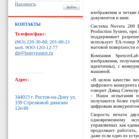
Напомнить
изображения и четкие 
документов и книг.
КОНТАКТЫ
Система Nuvera 200 E
Production System, при
Телефон/факс:
поддерживает разреш
(863) 220-30-80; 201-00-21
использует EA-тонер X
матовой поверхности о
моб. 9ОО-12O-12-77
dir@boreyrostov.ru
Компания SpencerLab
изображения, получае
идентичны), с конкур
машиной.
Адрес:
«В целом качество пе
цифрового конкурента
говорит Дэвид Спенсер 
– Наши испытания по
344015 г. Ростов-на-Дону ул.
получаются более глуб
339 Стрелковой дивизии
цифровым конкурентом
12е/49
Скорость печати дв
одновременному исп
управляемых как едина
продолжает работать,
даже если одно из устр