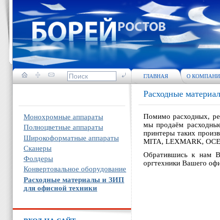
ГЛАВНАЯ
О КОМПАН
Расходные материа
Помимо расходных, ре
Монохромные аппараты
мы продаём расходные
Полноцветные аппараты
принтеры таких произ
Широкоформатные аппараты
MITA
,
LEXMARK
,
OC
Сканеры
Обратившись к нам В
Фолдеры
оргтехники Вашего оф
Конвертовальное оборудование
Расходные материалы и ЗИП
для офисной техники