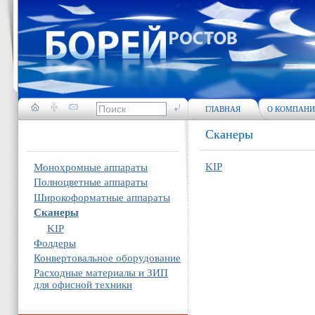
ГЛАВНАЯ
О КОМПАН
Сканеры
KIP
Монохромные аппараты
Полноцветные аппараты
Широкоформатные аппараты
Сканеры
KIP
Фолдеры
Конвертовальное оборудование
Расходные материалы и ЗИП
для офисной техники