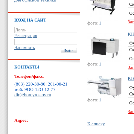
Ск
Ос
ВХОД НА САЙТ
За
фото:
1
KI
Регистрация
Ф
Напомнить
Ск
Ос
фото:
1
КОНТАКТЫ
За
Телефон/факс:
KI
(863) 220-30-80; 201-00-21
Ф
моб. 9ОО-12O-12-77
Ск
dir@boreyrostov.ru
фото:
1
Ос
За
Адрес:
К списку