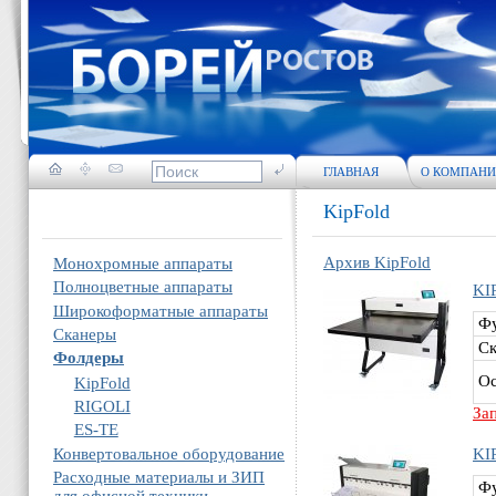
ГЛАВНАЯ
О КОМПАН
KipFold
Архив KipFold
Монохромные аппараты
Полноцветные аппараты
KI
Широкоформатные аппараты
Ф
Сканеры
Ск
Фолдеры
Ос
KipFold
RIGOLI
За
ES-TE
Конвертовальное оборудование
KI
Расходные материалы и ЗИП
Ф
для офисной техники