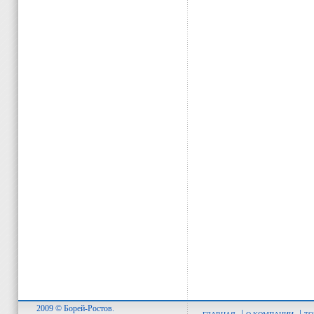
2009 © Борей-Ростов.
|
|